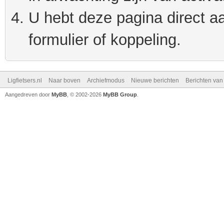
U hebt deze pagina direct a
formulier of koppeling.
Ligfietsers.nl
Naar boven
Archiefmodus
Nieuwe berichten
Berichten va
Aangedreven door
MyBB
, © 2002-2026
MyBB Group
.