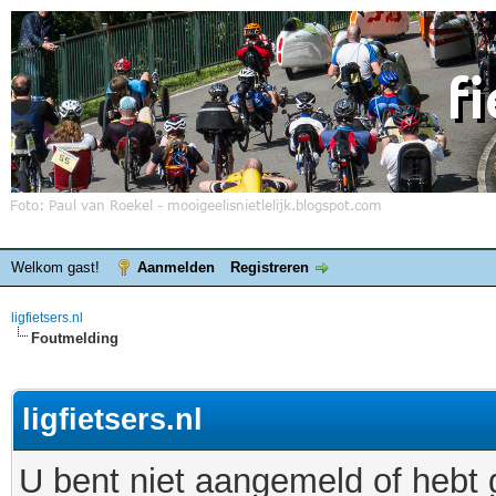
Welkom gast!
Aanmelden
Registreren
ligfietsers.nl
Foutmelding
ligfietsers.nl
U bent niet aangemeld of hebt