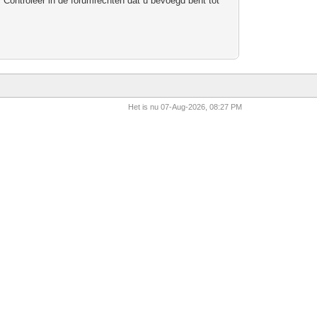
 Controleer in de forumrechten dat u bevoegd bent tot
Het is nu 07-Aug-2026, 08:27 PM