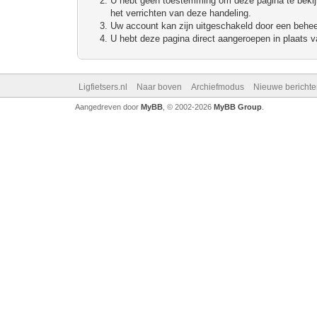
U hebt geen toestemming om deze pagina te bekijke
het verrichten van deze handeling.
Uw account kan zijn uitgeschakeld door een beheerd
U hebt deze pagina direct aangeroepen in plaats va
Ligfietsers.nl
Naar boven
Archiefmodus
Nieuwe berichte
Aangedreven door
MyBB
, © 2002-2026
MyBB Group
.