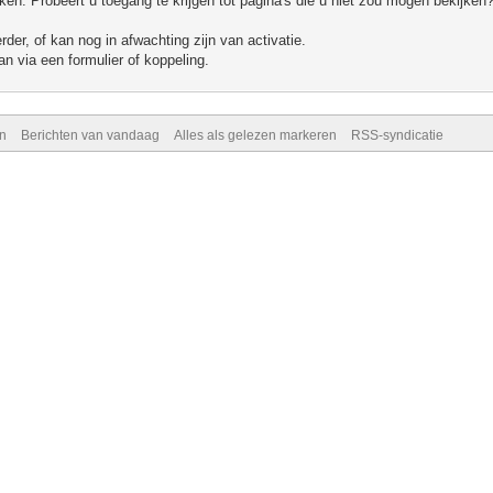
n. Probeert u toegang te krijgen tot pagina's die u niet zou mogen bekijken?
er, of kan nog in afwachting zijn van activatie.
n via een formulier of koppeling.
n
Berichten van vandaag
Alles als gelezen markeren
RSS-syndicatie