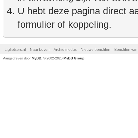
U hebt deze pagina direct a
formulier of koppeling.
Ligfietsers.nl
Naar boven
Archiefmodus
Nieuwe berichten
Berichten va
Aangedreven door
MyBB
, © 2002-2026
MyBB Group
.