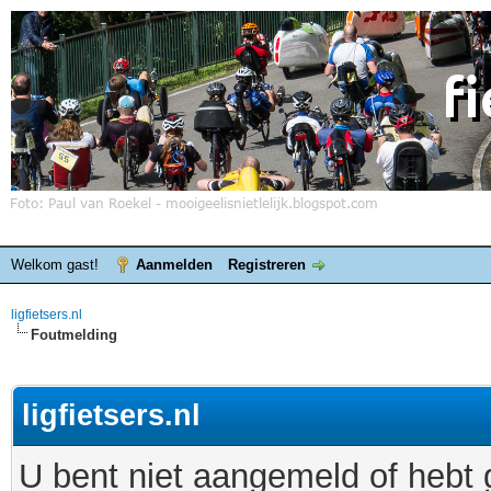
Welkom gast!
Aanmelden
Registreren
ligfietsers.nl
Foutmelding
ligfietsers.nl
U bent niet aangemeld of hebt