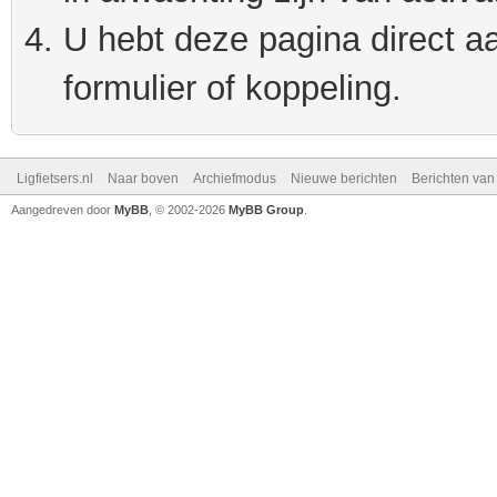
U hebt deze pagina direct a
formulier of koppeling.
Ligfietsers.nl
Naar boven
Archiefmodus
Nieuwe berichten
Berichten va
Aangedreven door
MyBB
, © 2002-2026
MyBB Group
.