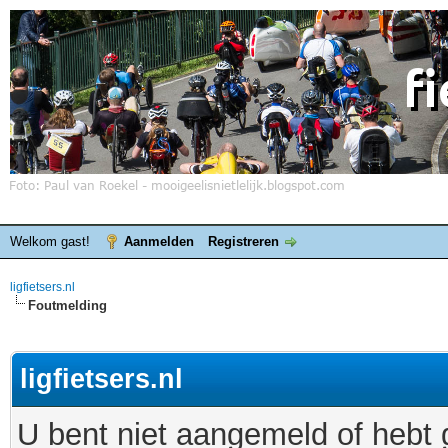
Welkom gast!
Aanmelden
Registreren
ligfietsers.nl
Foutmelding
ligfietsers.nl
U bent niet aangemeld of hebt