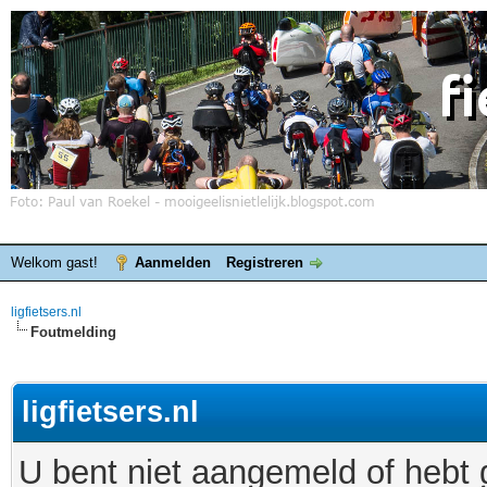
Welkom gast!
Aanmelden
Registreren
ligfietsers.nl
Foutmelding
ligfietsers.nl
U bent niet aangemeld of hebt