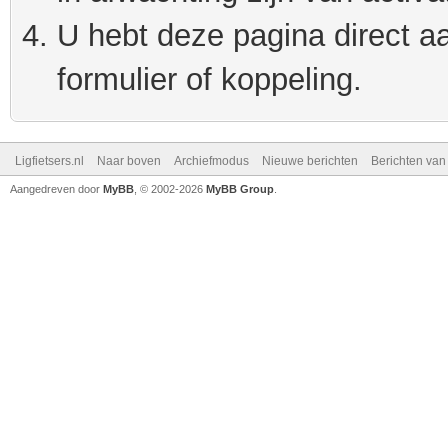
U hebt deze pagina direct a
formulier of koppeling.
Ligfietsers.nl
Naar boven
Archiefmodus
Nieuwe berichten
Berichten va
Aangedreven door
MyBB
, © 2002-2026
MyBB Group
.