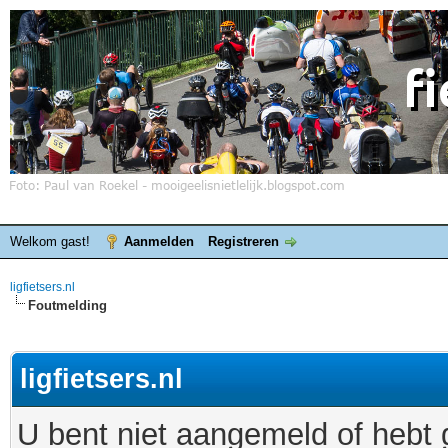
Welkom gast!
Aanmelden
Registreren
ligfietsers.nl
Foutmelding
ligfietsers.nl
U bent niet aangemeld of hebt