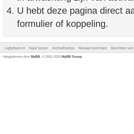
U hebt deze pagina direct a
formulier of koppeling.
Ligfietsers.nl
Naar boven
Archiefmodus
Nieuwe berichten
Berichten va
Aangedreven door
MyBB
, © 2002-2026
MyBB Group
.