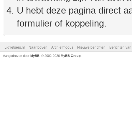
U hebt deze pagina direct a
formulier of koppeling.
Ligfietsers.nl
Naar boven
Archiefmodus
Nieuwe berichten
Berichten va
Aangedreven door
MyBB
, © 2002-2026
MyBB Group
.