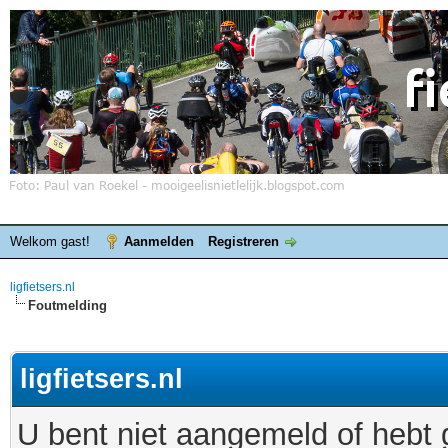
Welkom gast!
Aanmelden
Registreren
ligfietsers.nl
Foutmelding
ligfietsers.nl
U bent niet aangemeld of hebt