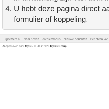
U hebt deze pagina direct a
formulier of koppeling.
Ligfietsers.nl
Naar boven
Archiefmodus
Nieuwe berichten
Berichten va
Aangedreven door
MyBB
, © 2002-2026
MyBB Group
.