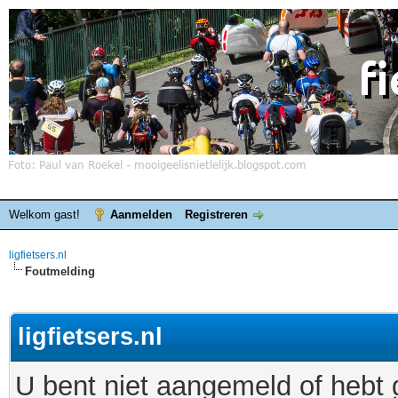
Welkom gast!
Aanmelden
Registreren
ligfietsers.nl
Foutmelding
ligfietsers.nl
U bent niet aangemeld of hebt