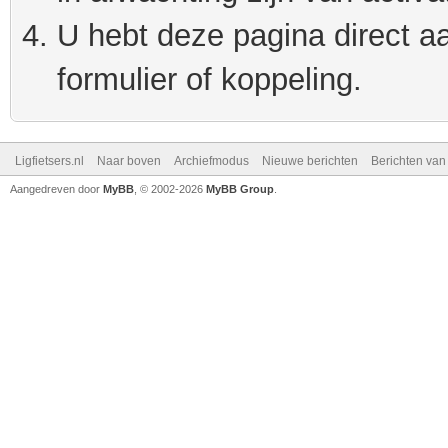
U hebt deze pagina direct a
formulier of koppeling.
Ligfietsers.nl
Naar boven
Archiefmodus
Nieuwe berichten
Berichten va
Aangedreven door
MyBB
, © 2002-2026
MyBB Group
.