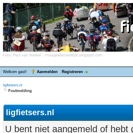
Welkom gast!
Aanmelden
Registreren
ligfietsers.nl
Foutmelding
ligfietsers.nl
U bent niet aangemeld of hebt