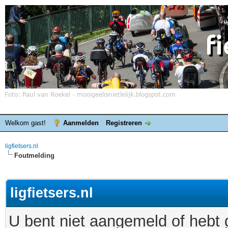
Welkom gast!
Aanmelden
Registreren
ligfietsers.nl
Foutmelding
ligfietsers.nl
U bent niet aangemeld of hebt