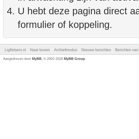
U hebt deze pagina direct a
formulier of koppeling.
Ligfietsers.nl
Naar boven
Archiefmodus
Nieuwe berichten
Berichten va
Aangedreven door
MyBB
, © 2002-2026
MyBB Group
.