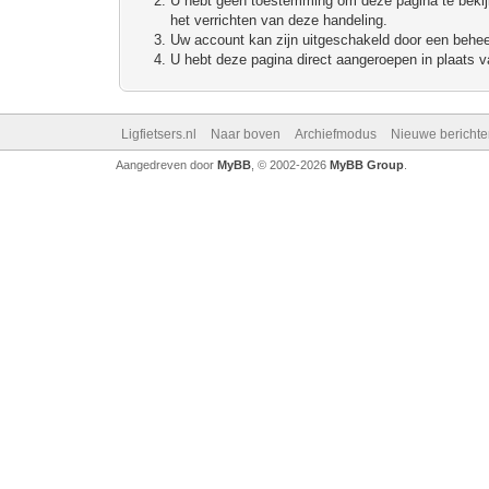
U hebt geen toestemming om deze pagina te bekijke
het verrichten van deze handeling.
Uw account kan zijn uitgeschakeld door een beheerd
U hebt deze pagina direct aangeroepen in plaats va
Ligfietsers.nl
Naar boven
Archiefmodus
Nieuwe berichte
Aangedreven door
MyBB
, © 2002-2026
MyBB Group
.