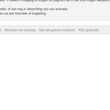
n. Probeert u toegang te krijgen tot pagina's die u niet zou mogen bekijken?
er, of kan nog in afwachting zijn van activatie.
n via een formulier of koppeling.
n
Berichten van vandaag
Alles als gelezen markeren
RSS-syndicatie