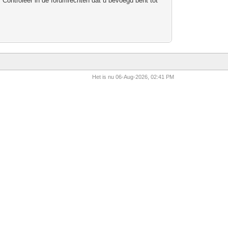
 Controleer in de forumrechten dat u bevoegd bent tot
Het is nu 06-Aug-2026, 02:41 PM