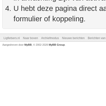
U hebt deze pagina direct a
formulier of koppeling.
Ligfietsers.nl
Naar boven
Archiefmodus
Nieuwe berichten
Berichten va
Aangedreven door
MyBB
, © 2002-2026
MyBB Group
.