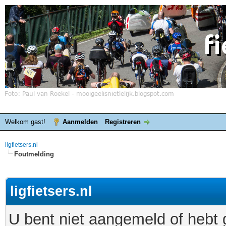
Welkom gast!
Aanmelden
Registreren
ligfietsers.nl
Foutmelding
ligfietsers.nl
U bent niet aangemeld of hebt