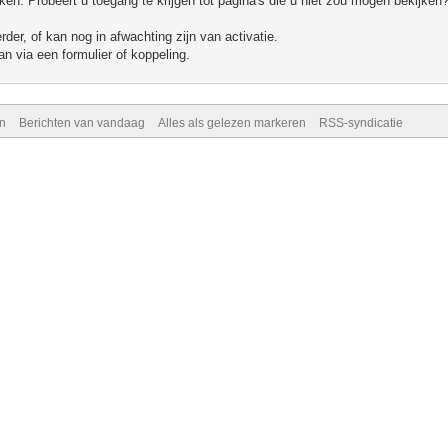
n. Probeert u toegang te krijgen tot pagina's die u niet zou mogen bekijken?
er, of kan nog in afwachting zijn van activatie.
n via een formulier of koppeling.
n
Berichten van vandaag
Alles als gelezen markeren
RSS-syndicatie