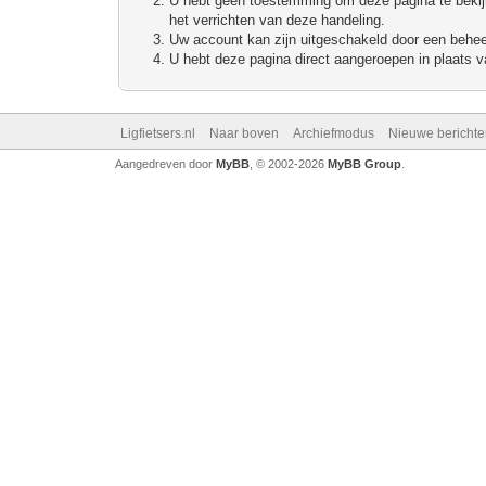
U hebt geen toestemming om deze pagina te bekijke
het verrichten van deze handeling.
Uw account kan zijn uitgeschakeld door een beheerd
U hebt deze pagina direct aangeroepen in plaats va
Ligfietsers.nl
Naar boven
Archiefmodus
Nieuwe berichte
Aangedreven door
MyBB
, © 2002-2026
MyBB Group
.