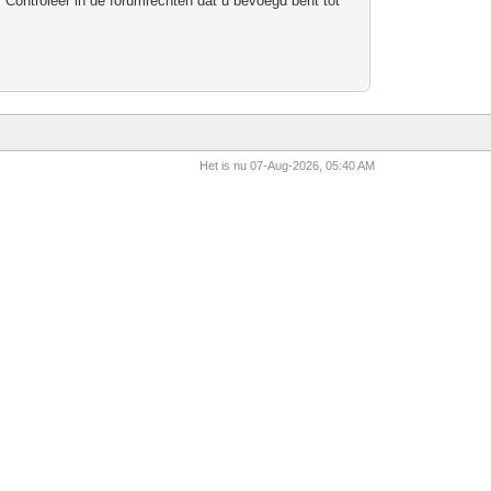
 Controleer in de forumrechten dat u bevoegd bent tot
Het is nu 07-Aug-2026, 05:40 AM