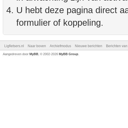
U hebt deze pagina direct a
formulier of koppeling.
Ligfietsers.nl
Naar boven
Archiefmodus
Nieuwe berichten
Berichten va
Aangedreven door
MyBB
, © 2002-2026
MyBB Group
.