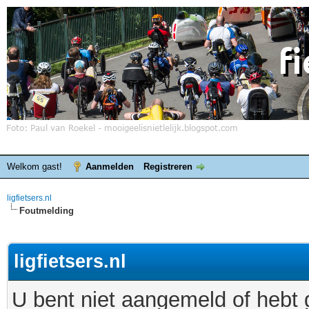
Welkom gast!
Aanmelden
Registreren
ligfietsers.nl
Foutmelding
ligfietsers.nl
U bent niet aangemeld of hebt