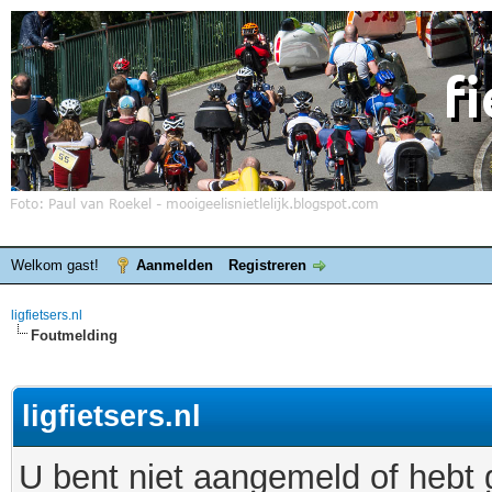
Welkom gast!
Aanmelden
Registreren
ligfietsers.nl
Foutmelding
ligfietsers.nl
U bent niet aangemeld of hebt