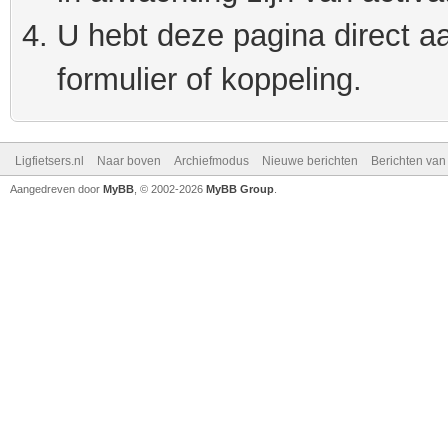
U hebt deze pagina direct a
formulier of koppeling.
Ligfietsers.nl
Naar boven
Archiefmodus
Nieuwe berichten
Berichten va
Aangedreven door
MyBB
, © 2002-2026
MyBB Group
.