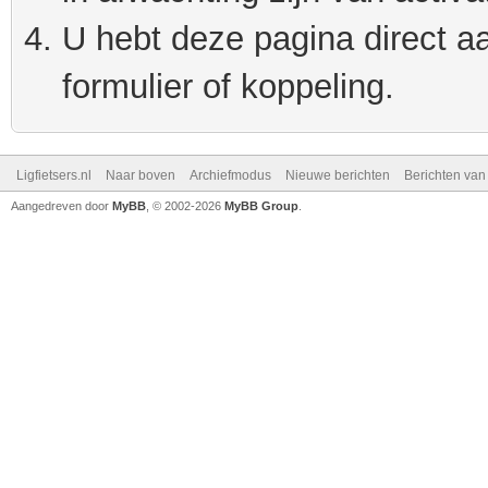
U hebt deze pagina direct a
formulier of koppeling.
Ligfietsers.nl
Naar boven
Archiefmodus
Nieuwe berichten
Berichten va
Aangedreven door
MyBB
, © 2002-2026
MyBB Group
.