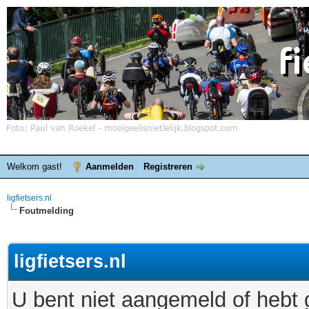
Welkom gast!
Aanmelden
Registreren
ligfietsers.nl
Foutmelding
ligfietsers.nl
U bent niet aangemeld of hebt