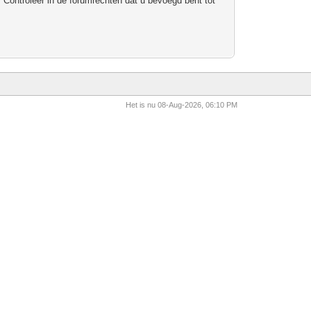
 Controleer in de forumrechten dat u bevoegd bent tot
Het is nu 08-Aug-2026, 06:10 PM