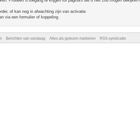
n. Probeert u toegang te krijgen tot pagina's die u niet zou mogen bekijken?
er, of kan nog in afwachting zijn van activatie.
n via een formulier of koppeling.
n
Berichten van vandaag
Alles als gelezen markeren
RSS-syndicatie