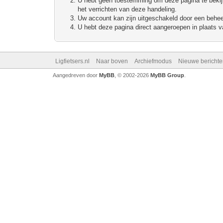
U hebt geen toestemming om deze pagina te bekijke
het verrichten van deze handeling.
Uw account kan zijn uitgeschakeld door een beheerd
U hebt deze pagina direct aangeroepen in plaats va
Ligfietsers.nl
Naar boven
Archiefmodus
Nieuwe berichte
Aangedreven door
MyBB
, © 2002-2026
MyBB Group
.