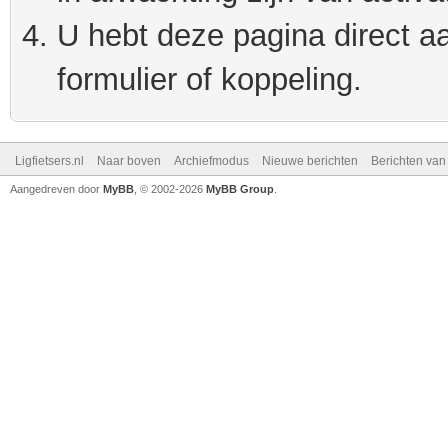
U hebt deze pagina direct a
formulier of koppeling.
Ligfietsers.nl
Naar boven
Archiefmodus
Nieuwe berichten
Berichten va
Aangedreven door
MyBB
, © 2002-2026
MyBB Group
.