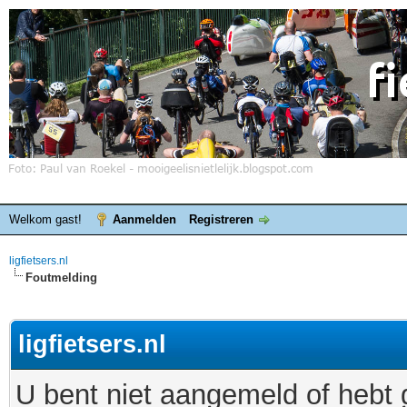
Welkom gast!
Aanmelden
Registreren
ligfietsers.nl
Foutmelding
ligfietsers.nl
U bent niet aangemeld of hebt