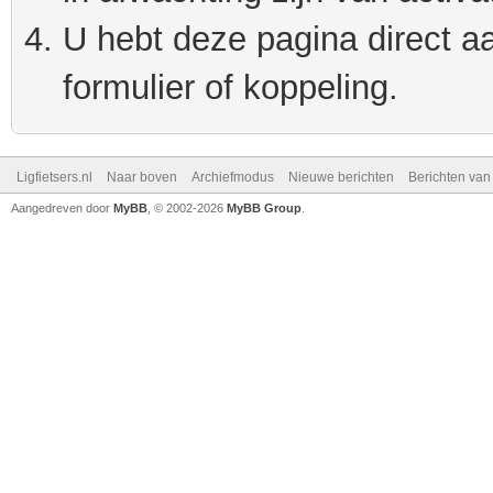
U hebt deze pagina direct a
formulier of koppeling.
Ligfietsers.nl
Naar boven
Archiefmodus
Nieuwe berichten
Berichten va
Aangedreven door
MyBB
, © 2002-2026
MyBB Group
.