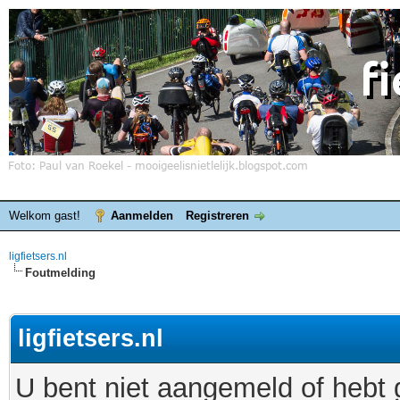
Welkom gast!
Aanmelden
Registreren
ligfietsers.nl
Foutmelding
ligfietsers.nl
U bent niet aangemeld of hebt