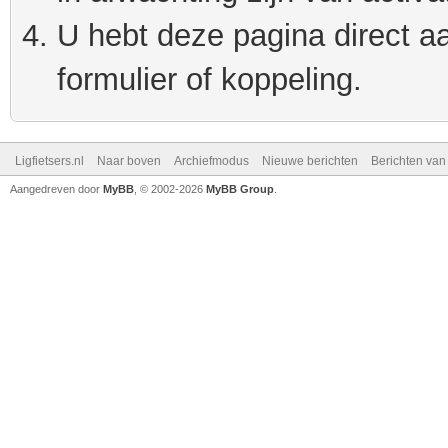
U hebt deze pagina direct a
formulier of koppeling.
Ligfietsers.nl
Naar boven
Archiefmodus
Nieuwe berichten
Berichten va
Aangedreven door
MyBB
, © 2002-2026
MyBB Group
.