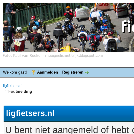
Welkom gast!
Aanmelden
Registreren
ligfietsers.nl
Foutmelding
ligfietsers.nl
U bent niet aangemeld of hebt