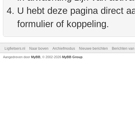
U hebt deze pagina direct a
formulier of koppeling.
Ligfietsers.nl
Naar boven
Archiefmodus
Nieuwe berichten
Berichten va
Aangedreven door
MyBB
, © 2002-2026
MyBB Group
.