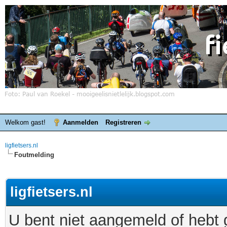
Welkom gast!
Aanmelden
Registreren
ligfietsers.nl
Foutmelding
ligfietsers.nl
U bent niet aangemeld of hebt