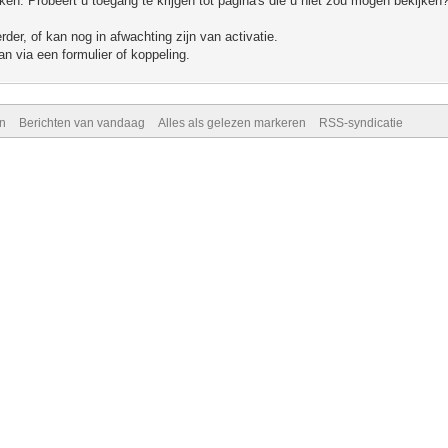
n. Probeert u toegang te krijgen tot pagina's die u niet zou mogen bekijken?
er, of kan nog in afwachting zijn van activatie.
n via een formulier of koppeling.
n
Berichten van vandaag
Alles als gelezen markeren
RSS-syndicatie