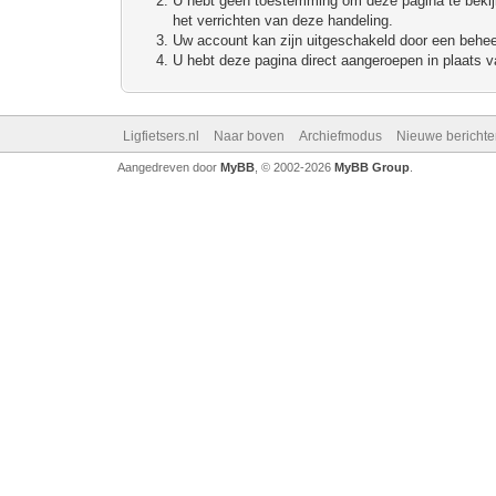
U hebt geen toestemming om deze pagina te bekijke
het verrichten van deze handeling.
Uw account kan zijn uitgeschakeld door een beheerd
U hebt deze pagina direct aangeroepen in plaats va
Ligfietsers.nl
Naar boven
Archiefmodus
Nieuwe berichte
Aangedreven door
MyBB
, © 2002-2026
MyBB Group
.