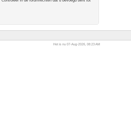
 Controleer in de forumrechten dat u bevoegd bent tot
Het is nu 07-Aug-2026, 08:23 AM