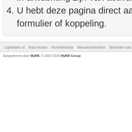
U hebt deze pagina direct a
formulier of koppeling.
Ligfietsers.nl
Naar boven
Archiefmodus
Nieuwe berichten
Berichten va
Aangedreven door
MyBB
, © 2002-2026
MyBB Group
.