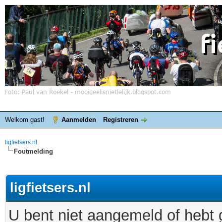
Welkom gast!
Aanmelden
Registreren
ligfietsers.nl
Foutmelding
ligfietsers.nl
U bent niet aangemeld of hebt