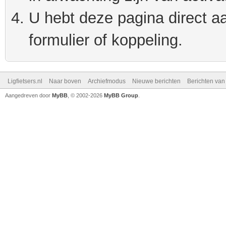
U hebt deze pagina direct a
formulier of koppeling.
Ligfietsers.nl
Naar boven
Archiefmodus
Nieuwe berichten
Berichten va
Aangedreven door
MyBB
, © 2002-2026
MyBB Group
.