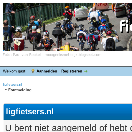
Welkom gast!
Aanmelden
Registreren
ligfietsers.nl
Foutmelding
ligfietsers.nl
U bent niet aangemeld of hebt