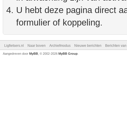
U hebt deze pagina direct a
formulier of koppeling.
Ligfietsers.nl
Naar boven
Archiefmodus
Nieuwe berichten
Berichten va
Aangedreven door
MyBB
, © 2002-2026
MyBB Group
.