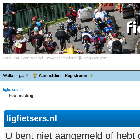
Welkom gast!
Aanmelden
Registreren
ligfietsers.nl
Foutmelding
ligfietsers.nl
U bent niet aangemeld of hebt