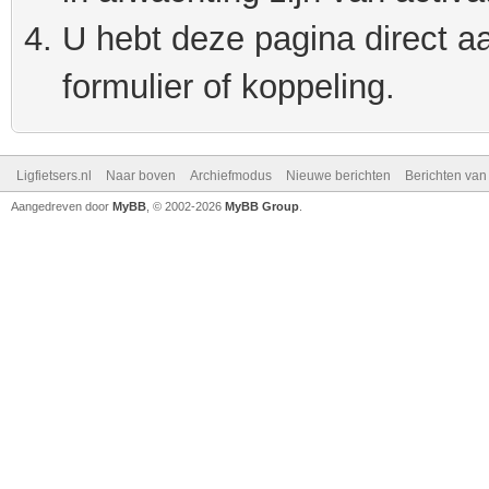
U hebt deze pagina direct a
formulier of koppeling.
Ligfietsers.nl
Naar boven
Archiefmodus
Nieuwe berichten
Berichten va
Aangedreven door
MyBB
, © 2002-2026
MyBB Group
.