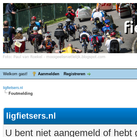
Welkom gast!
Aanmelden
Registreren
ligfietsers.nl
Foutmelding
ligfietsers.nl
U bent niet aangemeld of hebt