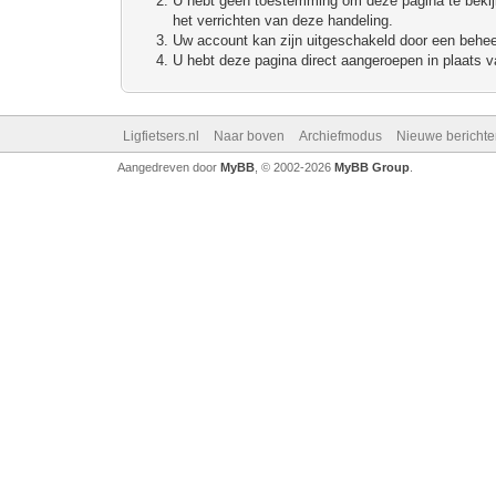
U hebt geen toestemming om deze pagina te bekijke
het verrichten van deze handeling.
Uw account kan zijn uitgeschakeld door een beheerd
U hebt deze pagina direct aangeroepen in plaats va
Ligfietsers.nl
Naar boven
Archiefmodus
Nieuwe berichte
Aangedreven door
MyBB
, © 2002-2026
MyBB Group
.