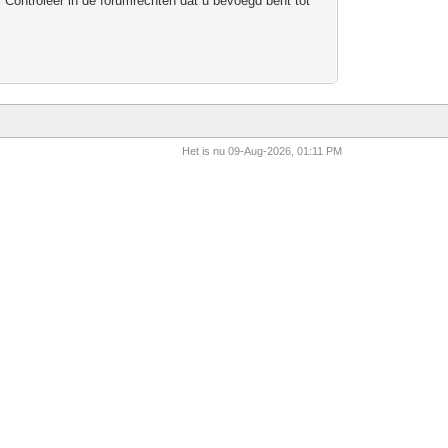
 Controleer in de forumrechten dat u bevoegd bent tot
Het is nu 09-Aug-2026, 01:11 PM