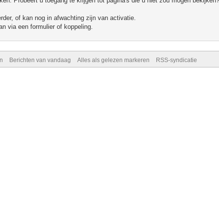
n. Probeert u toegang te krijgen tot pagina's die u niet zou mogen bekijken?
er, of kan nog in afwachting zijn van activatie.
n via een formulier of koppeling.
n
Berichten van vandaag
Alles als gelezen markeren
RSS-syndicatie