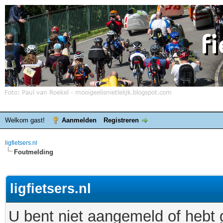
Welkom gast!
Aanmelden
Registreren
ligfietsers.nl
Foutmelding
ligfietsers.nl
U bent niet aangemeld of hebt