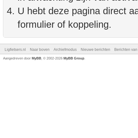
U hebt deze pagina direct a
formulier of koppeling.
Ligfietsers.nl
Naar boven
Archiefmodus
Nieuwe berichten
Berichten va
Aangedreven door
MyBB
, © 2002-2026
MyBB Group
.