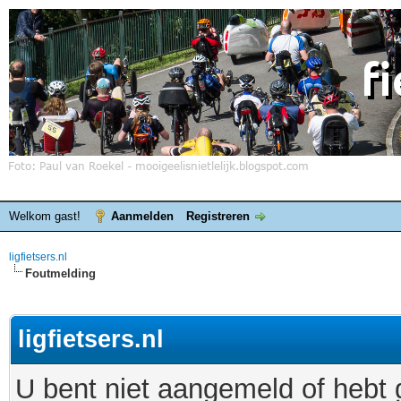
Welkom gast!
Aanmelden
Registreren
ligfietsers.nl
Foutmelding
ligfietsers.nl
U bent niet aangemeld of hebt