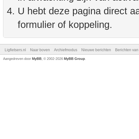
U hebt deze pagina direct a
formulier of koppeling.
Ligfietsers.nl
Naar boven
Archiefmodus
Nieuwe berichten
Berichten va
Aangedreven door
MyBB
, © 2002-2026
MyBB Group
.