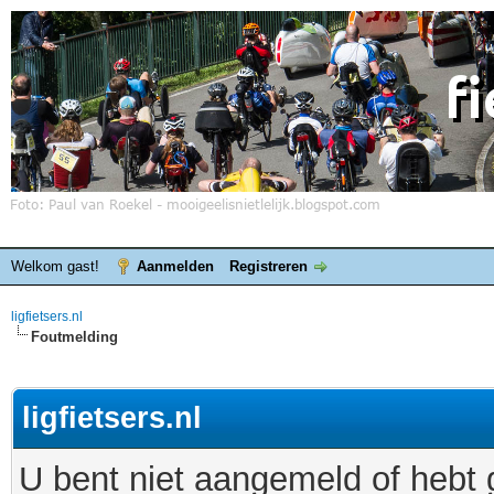
Welkom gast!
Aanmelden
Registreren
ligfietsers.nl
Foutmelding
ligfietsers.nl
U bent niet aangemeld of hebt