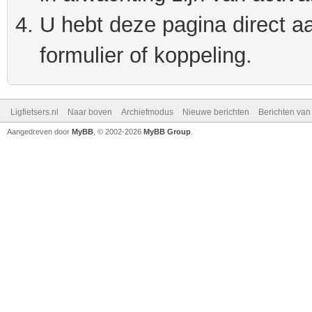
U hebt deze pagina direct a
formulier of koppeling.
Ligfietsers.nl
Naar boven
Archiefmodus
Nieuwe berichten
Berichten va
Aangedreven door
MyBB
, © 2002-2026
MyBB Group
.