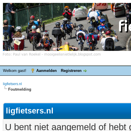
Welkom gast!
Aanmelden
Registreren
ligfietsers.nl
Foutmelding
ligfietsers.nl
U bent niet aangemeld of hebt