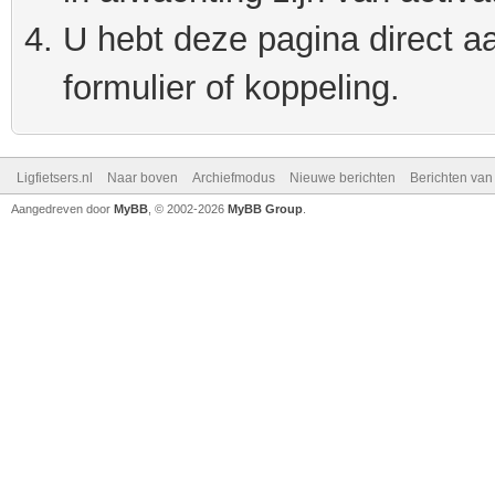
U hebt deze pagina direct a
formulier of koppeling.
Ligfietsers.nl
Naar boven
Archiefmodus
Nieuwe berichten
Berichten va
Aangedreven door
MyBB
, © 2002-2026
MyBB Group
.