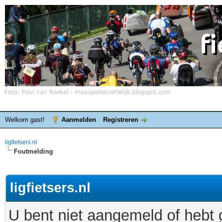
Welkom gast!
Aanmelden
Registreren
ligfietsers.nl
Foutmelding
ligfietsers.nl
U bent niet aangemeld of hebt