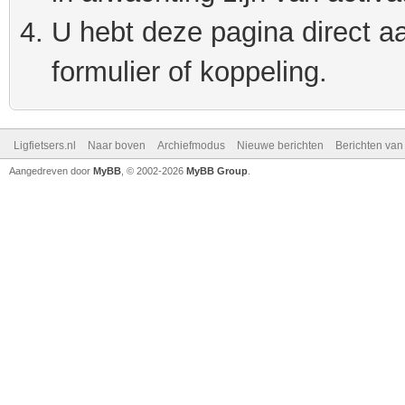
U hebt deze pagina direct a
formulier of koppeling.
Ligfietsers.nl
Naar boven
Archiefmodus
Nieuwe berichten
Berichten va
Aangedreven door
MyBB
, © 2002-2026
MyBB Group
.