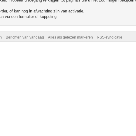
n. Probeert u toegang te krijgen tot pagina's die u niet zou mogen bekijken?
er, of kan nog in afwachting zijn van activatie.
n via een formulier of koppeling.
n
Berichten van vandaag
Alles als gelezen markeren
RSS-syndicatie