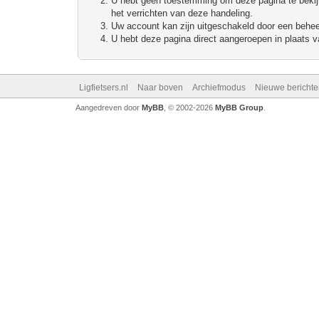
U hebt geen toestemming om deze pagina te bekijke
het verrichten van deze handeling.
Uw account kan zijn uitgeschakeld door een beheerd
U hebt deze pagina direct aangeroepen in plaats va
Ligfietsers.nl
Naar boven
Archiefmodus
Nieuwe berichte
Aangedreven door
MyBB
, © 2002-2026
MyBB Group
.