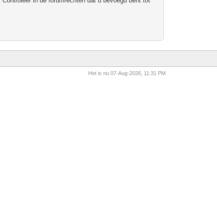
 Controleer in de forumrechten dat u bevoegd bent tot
Het is nu 07-Aug-2026, 11:31 PM