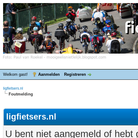
Welkom gast!
Aanmelden
Registreren
ligfietsers.nl
Foutmelding
ligfietsers.nl
U bent niet aangemeld of hebt