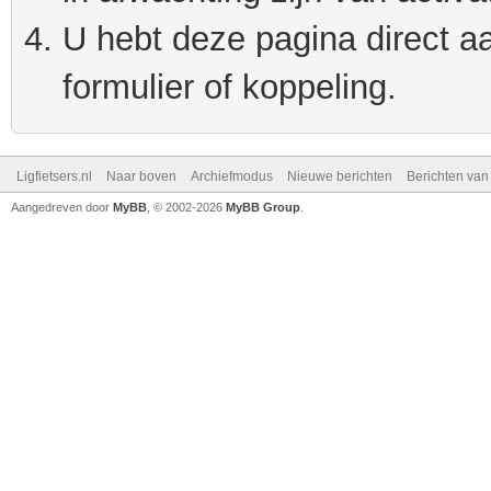
U hebt deze pagina direct a
formulier of koppeling.
Ligfietsers.nl
Naar boven
Archiefmodus
Nieuwe berichten
Berichten va
Aangedreven door
MyBB
, © 2002-2026
MyBB Group
.