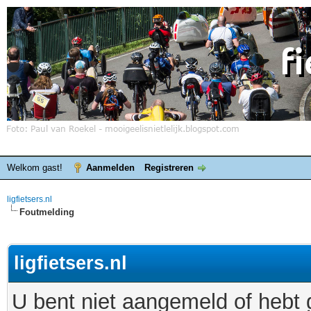
Welkom gast!
Aanmelden
Registreren
ligfietsers.nl
Foutmelding
ligfietsers.nl
U bent niet aangemeld of hebt