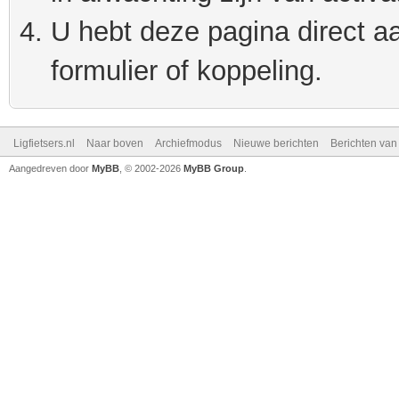
U hebt deze pagina direct a
formulier of koppeling.
Ligfietsers.nl
Naar boven
Archiefmodus
Nieuwe berichten
Berichten va
Aangedreven door
MyBB
, © 2002-2026
MyBB Group
.