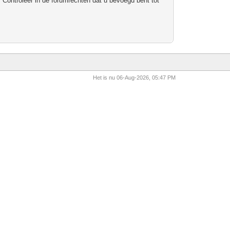
 Controleer in de forumrechten dat u bevoegd bent tot
Het is nu 06-Aug-2026, 05:47 PM