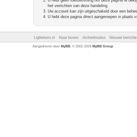
U hebt geen toestemming om deze pagina te bekijke
het verrichten van deze handeling.
Uw account kan zijn uitgeschakeld door een beheerd
U hebt deze pagina direct aangeroepen in plaats va
Ligfietsers.nl
Naar boven
Archiefmodus
Nieuwe berichte
Aangedreven door
MyBB
, © 2002-2026
MyBB Group
.