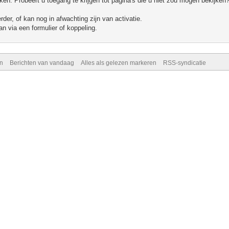
n. Probeert u toegang te krijgen tot pagina's die u niet zou mogen bekijken?
er, of kan nog in afwachting zijn van activatie.
n via een formulier of koppeling.
n
Berichten van vandaag
Alles als gelezen markeren
RSS-syndicatie