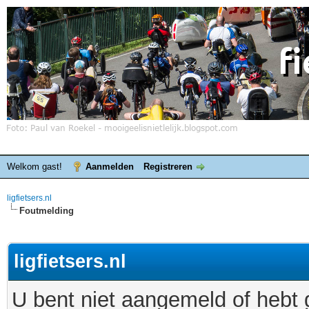
Welkom gast!
Aanmelden
Registreren
ligfietsers.nl
Foutmelding
ligfietsers.nl
U bent niet aangemeld of hebt