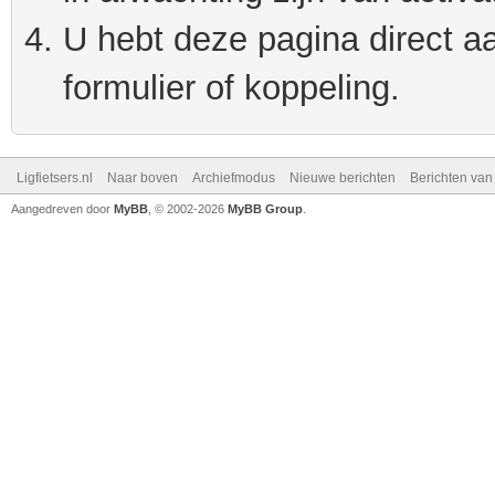
U hebt deze pagina direct a
formulier of koppeling.
Ligfietsers.nl
Naar boven
Archiefmodus
Nieuwe berichten
Berichten va
Aangedreven door
MyBB
, © 2002-2026
MyBB Group
.