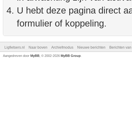
U hebt deze pagina direct a
formulier of koppeling.
Ligfietsers.nl
Naar boven
Archiefmodus
Nieuwe berichten
Berichten va
Aangedreven door
MyBB
, © 2002-2026
MyBB Group
.