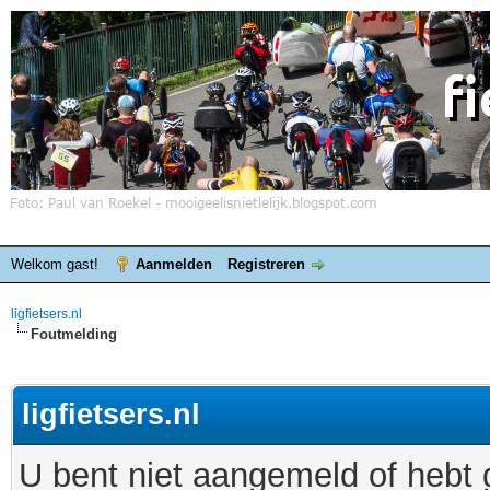
Welkom gast!
Aanmelden
Registreren
ligfietsers.nl
Foutmelding
ligfietsers.nl
U bent niet aangemeld of hebt