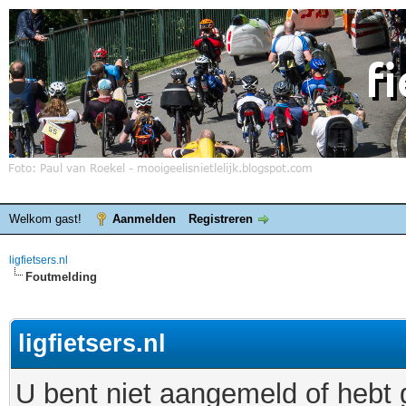
Welkom gast!
Aanmelden
Registreren
ligfietsers.nl
Foutmelding
ligfietsers.nl
U bent niet aangemeld of hebt