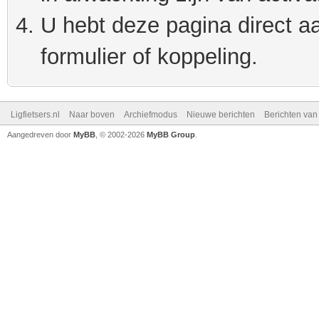
U hebt deze pagina direct a
formulier of koppeling.
Ligfietsers.nl
Naar boven
Archiefmodus
Nieuwe berichten
Berichten va
Aangedreven door
MyBB
, © 2002-2026
MyBB Group
.