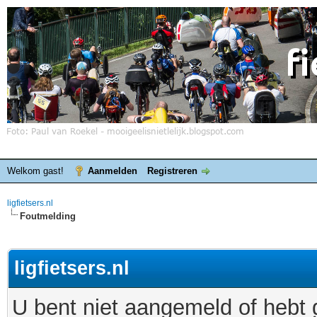
Welkom gast!
Aanmelden
Registreren
ligfietsers.nl
Foutmelding
ligfietsers.nl
U bent niet aangemeld of hebt