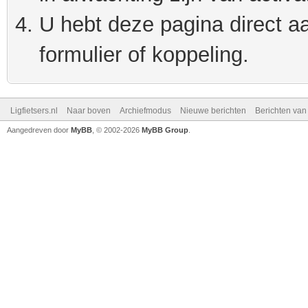
U hebt deze pagina direct a
formulier of koppeling.
Ligfietsers.nl
Naar boven
Archiefmodus
Nieuwe berichten
Berichten va
Aangedreven door
MyBB
, © 2002-2026
MyBB Group
.