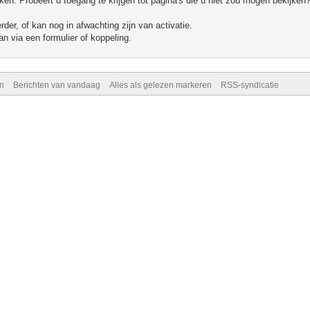
n. Probeert u toegang te krijgen tot pagina's die u niet zou mogen bekijken?
er, of kan nog in afwachting zijn van activatie.
n via een formulier of koppeling.
n
Berichten van vandaag
Alles als gelezen markeren
RSS-syndicatie