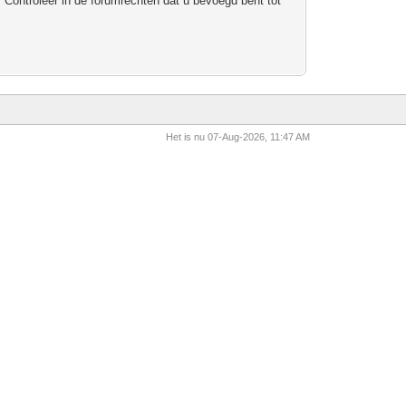
 Controleer in de forumrechten dat u bevoegd bent tot
Het is nu 07-Aug-2026, 11:47 AM