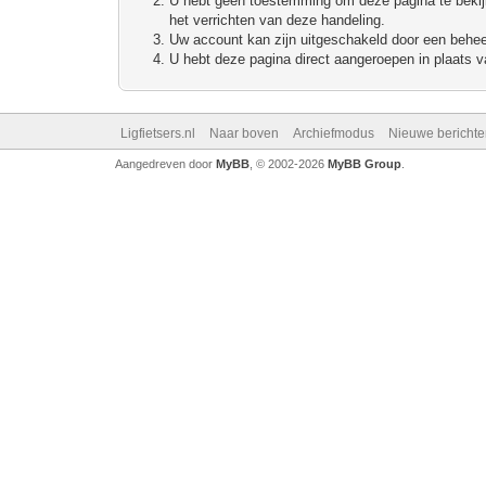
U hebt geen toestemming om deze pagina te bekijke
het verrichten van deze handeling.
Uw account kan zijn uitgeschakeld door een beheerd
U hebt deze pagina direct aangeroepen in plaats va
Ligfietsers.nl
Naar boven
Archiefmodus
Nieuwe berichte
Aangedreven door
MyBB
, © 2002-2026
MyBB Group
.