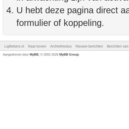
U hebt deze pagina direct a
formulier of koppeling.
Ligfietsers.nl
Naar boven
Archiefmodus
Nieuwe berichten
Berichten va
Aangedreven door
MyBB
, © 2002-2026
MyBB Group
.