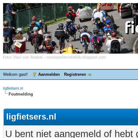
Welkom gast!
Aanmelden
Registreren
ligfietsers.nl
Foutmelding
ligfietsers.nl
U bent niet aangemeld of hebt