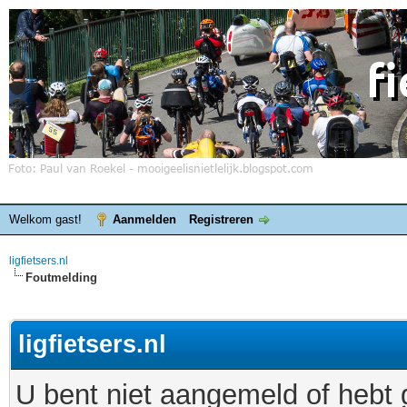
Welkom gast!
Aanmelden
Registreren
ligfietsers.nl
Foutmelding
ligfietsers.nl
U bent niet aangemeld of hebt