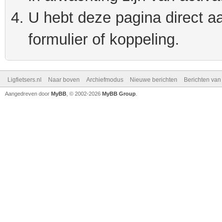
U hebt deze pagina direct a
formulier of koppeling.
Ligfietsers.nl
Naar boven
Archiefmodus
Nieuwe berichten
Berichten va
Aangedreven door
MyBB
, © 2002-2026
MyBB Group
.