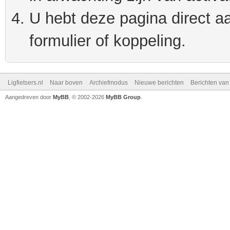
U hebt deze pagina direct a
formulier of koppeling.
Ligfietsers.nl
Naar boven
Archiefmodus
Nieuwe berichten
Berichten va
Aangedreven door
MyBB
, © 2002-2026
MyBB Group
.