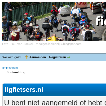
Welkom gast!
Aanmelden
Registreren
ligfietsers.nl
Foutmelding
ligfietsers.nl
U bent niet aangemeld of hebt