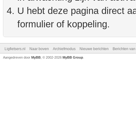
U hebt deze pagina direct a
formulier of koppeling.
Ligfietsers.nl
Naar boven
Archiefmodus
Nieuwe berichten
Berichten va
Aangedreven door
MyBB
, © 2002-2026
MyBB Group
.