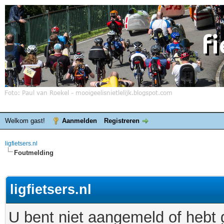
Welkom gast!
Aanmelden
Registreren
ligfietsers.nl
Foutmelding
ligfietsers.nl
U bent niet aangemeld of hebt