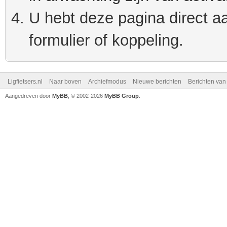
U hebt deze pagina direct a
formulier of koppeling.
Ligfietsers.nl
Naar boven
Archiefmodus
Nieuwe berichten
Berichten va
Aangedreven door
MyBB
, © 2002-2026
MyBB Group
.