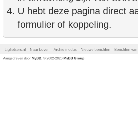
U hebt deze pagina direct a
formulier of koppeling.
Ligfietsers.nl
Naar boven
Archiefmodus
Nieuwe berichten
Berichten va
Aangedreven door
MyBB
, © 2002-2026
MyBB Group
.