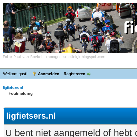
Welkom gast!
Aanmelden
Registreren
ligfietsers.nl
Foutmelding
ligfietsers.nl
U bent niet aangemeld of hebt