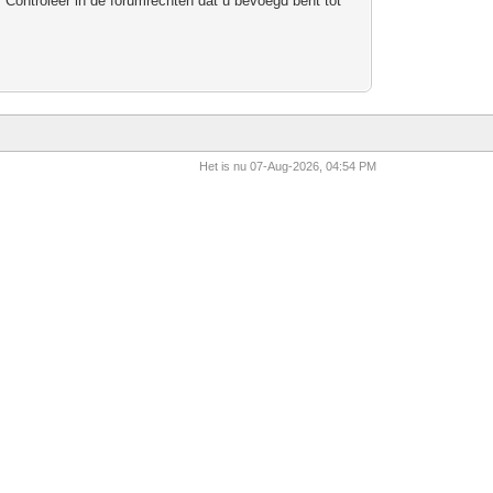
 Controleer in de forumrechten dat u bevoegd bent tot
Het is nu 07-Aug-2026, 04:54 PM