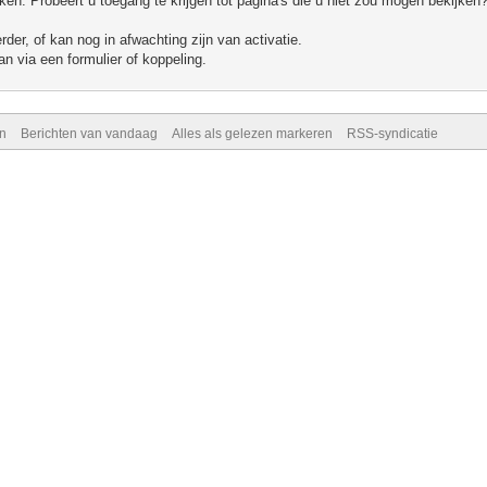
n. Probeert u toegang te krijgen tot pagina's die u niet zou mogen bekijken?
er, of kan nog in afwachting zijn van activatie.
n via een formulier of koppeling.
n
Berichten van vandaag
Alles als gelezen markeren
RSS-syndicatie