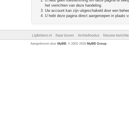
U hebt geen toestemming om deze pagina te bekijke
het verrichten van deze handeling.
Uw account kan zijn uitgeschakeld door een beheerd
U hebt deze pagina direct aangeroepen in plaats va
Ligfietsers.nl
Naar boven
Archiefmodus
Nieuwe berichte
Aangedreven door
MyBB
, © 2002-2026
MyBB Group
.