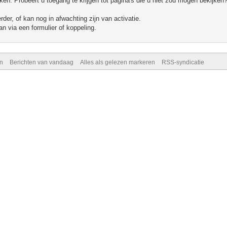
n. Probeert u toegang te krijgen tot pagina's die u niet zou mogen bekijken?
er, of kan nog in afwachting zijn van activatie.
n via een formulier of koppeling.
n
Berichten van vandaag
Alles als gelezen markeren
RSS-syndicatie