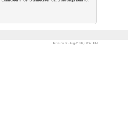
 Controleer in de forumrechten dat u bevoegd bent tot
Het is nu 06-Aug-2026, 08:40 PM