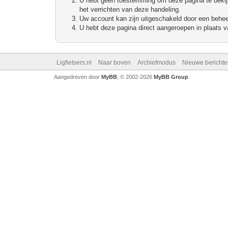
U hebt geen toestemming om deze pagina te bekijke
het verrichten van deze handeling.
Uw account kan zijn uitgeschakeld door een beheerd
U hebt deze pagina direct aangeroepen in plaats va
Ligfietsers.nl
Naar boven
Archiefmodus
Nieuwe berichte
Aangedreven door
MyBB
, © 2002-2026
MyBB Group
.