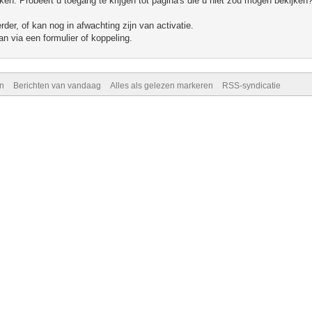
n. Probeert u toegang te krijgen tot pagina's die u niet zou mogen bekijken?
er, of kan nog in afwachting zijn van activatie.
n via een formulier of koppeling.
n
Berichten van vandaag
Alles als gelezen markeren
RSS-syndicatie