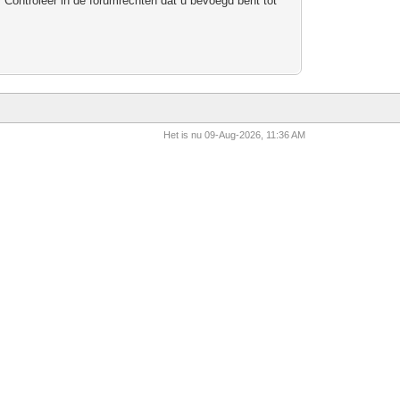
 Controleer in de forumrechten dat u bevoegd bent tot
Het is nu 09-Aug-2026, 11:36 AM