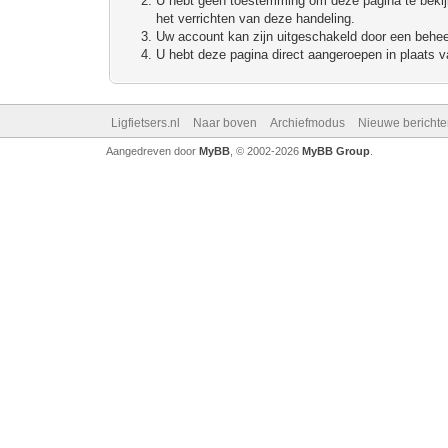
U hebt geen toestemming om deze pagina te bekijke
het verrichten van deze handeling.
Uw account kan zijn uitgeschakeld door een beheerd
U hebt deze pagina direct aangeroepen in plaats va
Ligfietsers.nl
Naar boven
Archiefmodus
Nieuwe berichte
Aangedreven door
MyBB
, © 2002-2026
MyBB Group
.